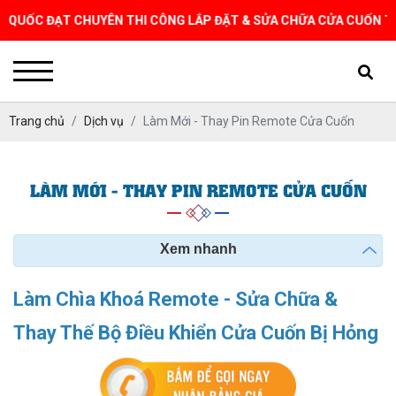
ĐẠT CHUYÊN THI CÔNG LẮP ĐẶT & SỬA CHỮA CỬA CUỐN TẠI TPHCM
Trang chủ
Dịch vụ
Làm Mới - Thay Pin Remote Cửa Cuốn
LÀM MỚI - THAY PIN REMOTE CỬA CUỐN
Xem nhanh
Làm Chìa Khoá Remote - Sửa Chữa &
Thay Thế Bộ Điều Khiển Cửa Cuốn Bị Hỏng