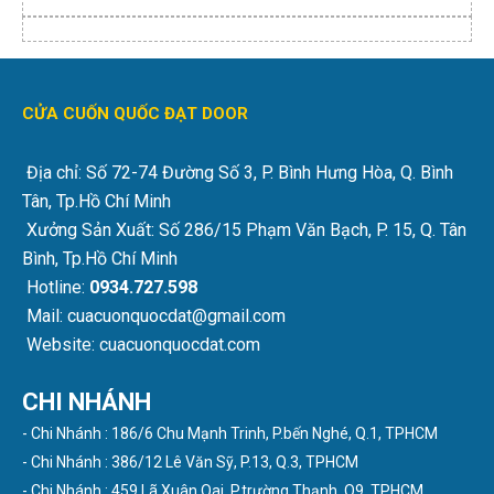
CỬA CUỐN QUỐC ĐẠT DOOR
Địa chỉ: Số 72-74 Đường Số 3, P. Bình Hưng Hòa, Q. Bình
Tân, Tp.Hồ Chí Minh
Xưởng Sản Xuất: Số 286/15 Phạm Văn Bạch, P. 15, Q. Tân
Bình, Tp.Hồ Chí Minh
Hotline:
0934.727.598
Mail: cuacuonquocdat@gmail.com
Website: cuacuonquocdat.com
CHI NHÁNH
- Chi Nhánh : 186/6 Chu Mạnh Trinh, P.bến Nghé, Q.1, TPHCM
- Chi Nhánh : 386/12 Lê Văn Sỹ, P.13, Q.3, TPHCM
- Chi Nhánh : 459 Lã Xuân Oai, P.trường Thạnh, Q9, TPHCM