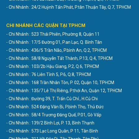
- Chi Nhánh : 24/2 Huỳnh Tấn Phát, P.tân Thuận Tây, Q.7, TPHCM
CHI NHÁNH CÁC QUẬN TẠI TPHCM
- Chi Nhánh : 523 Thái Phiên, Phường 8, Quận 11
- Chi Nhánh : 17/5 Đường 01, P.an Lạc, Q. Bình Tân
- Chi Nhánh : 436/5 Trần Não, P.bình An, Q.2, TPHCM
- Chi Nhánh : 58/8 Nguyễn Tất Thành, P.13, Q.4, TPHCM
- Chi Nhánh : 103/2b Hậu Giang, P.2, Q.6, TPHCM
- Chi Nhánh : 76 Liên Tỉnh 5, P.6, Q.8, TPHCM
- Chi Nhánh : 168 Trần Nhân Tôn, P. 02, Quận 10, TPHCM
- Chi Nhánh : 135/7 Lê Thị Riêng, P.thới An, Quận 12, TPHCM
- Chi Nhánh : Đường 39, T. Trấn Củ Chỉ , H.Củ Chi
- Chi Nhánh : 524 Đặng Văn Bi, P.bình Thọ, Thủ Đức
- Chi Nhánh : 58/4 Trương Đăng Quế, P.01, Gò Vấp
- Chi Nhánh : 139/2 Bình Lợi, P. 13, Bình Thạnh
- Chi Nhánh : 573 Lạc Long Quân, P 11, Tân Bình