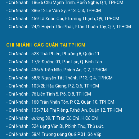
- Chi Nhánh : 186/6 Chu Mạnh Trinh, P.bến Nghé, Q.1, TPHCM
- Chi Nhánh : 386/12 Lê Văn Sỹ, P.13, Q.3, TPHCM
- Chi Nhánh : 459 Lã Xuân Oai, P.trường Thạnh, Q9, TPHCM
- Chi Nhánh : 24/2 Huỳnh Tấn Phát, P.tân Thuận Tây, Q.7, TPHCM
CHI NHÁNH CÁC QUẬN TẠI TPHCM
- Chi Nhánh : 523 Thái Phiên, Phường 8, Quận 11
- Chi Nhánh : 17/5 Đường 01, P.an Lạc, Q. Bình Tân
- Chi Nhánh : 436/5 Trần Não, P.bình An, Q.2, TPHCM
- Chi Nhánh : 58/8 Nguyễn Tất Thành, P.13, Q.4, TPHCM
- Chi Nhánh : 103/2b Hậu Giang, P.2, Q.6, TPHCM
- Chi Nhánh : 76 Liên Tỉnh 5, P.6, Q.8, TPHCM
- Chi Nhánh : 168 Trần Nhân Tôn, P. 02, Quận 10, TPHCM
- Chi Nhánh : 135/7 Lê Thị Riêng, P.thới An, Quận 12, TPHCM
- Chi Nhánh : Đường 39, T. Trấn Củ Chỉ , H.Củ Chi
- Chi Nhánh : 524 Đặng Văn Bi, P.bình Thọ, Thủ Đức
- Chi Nhánh : 58/4 Trương Đăng Quế, P.01, Gò Vấp