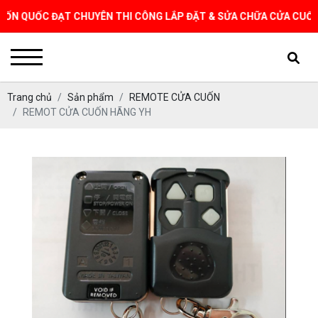
QUỐC ĐẠT CHUYÊN THI CÔNG LẮP ĐẶT & SỬA CHỮA CỬA CUỐN TẠI T
Trang chủ
Sản phẩm
REMOTE CỬA CUỐN
REMOT CỬA CUỐN HÃNG YH