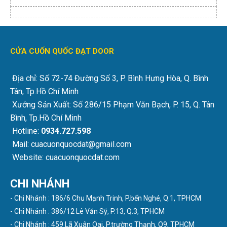
CỬA CUỐN QUỐC ĐẠT DOOR
Địa chỉ: Số 72-74 Đường Số 3, P. Bình Hưng Hòa, Q. Bình
Tân, Tp.Hồ Chí Minh
Xưởng Sản Xuất: Số 286/15 Phạm Văn Bạch, P. 15, Q. Tân
Bình, Tp.Hồ Chí Minh
Hotline:
0934.727.598
Mail: cuacuonquocdat@gmail.com
Website: cuacuonquocdat.com
CHI NHÁNH
- Chi Nhánh : 186/6 Chu Mạnh Trinh, P.bến Nghé, Q.1, TPHCM
- Chi Nhánh : 386/12 Lê Văn Sỹ, P.13, Q.3, TPHCM
- Chi Nhánh : 459 Lã Xuân Oai, P.trường Thạnh, Q9, TPHCM