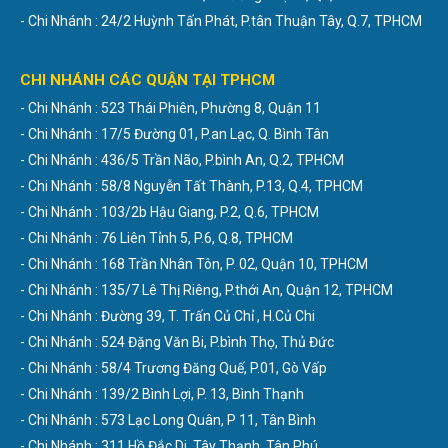
- Chi Nhánh : 24/2 Huỳnh Tấn Phát, P.tân Thuận Tây, Q.7, TPHCM
CHI NHÁNH CÁC QUẬN TẠI TPHCM
- Chi Nhánh : 523 Thái Phiên, Phường 8, Quận 11
- Chi Nhánh : 17/5 Đường 01, P.an Lạc, Q. Bình Tân
- Chi Nhánh : 436/5 Trần Não, P.bình An, Q.2, TPHCM
- Chi Nhánh : 58/8 Nguyễn Tất Thành, P.13, Q.4, TPHCM
- Chi Nhánh : 103/2b Hậu Giang, P.2, Q.6, TPHCM
- Chi Nhánh : 76 Liên Tỉnh 5, P.6, Q.8, TPHCM
- Chi Nhánh : 168 Trần Nhân Tôn, P. 02, Quận 10, TPHCM
- Chi Nhánh : 135/7 Lê Thị Riêng, P.thới An, Quận 12, TPHCM
- Chi Nhánh : Đường 39, T. Trấn Củ Chỉ , H.Củ Chi
- Chi Nhánh : 524 Đặng Văn Bi, P.bình Thọ, Thủ Đức
- Chi Nhánh : 58/4 Trương Đăng Quế, P.01, Gò Vấp
- Chi Nhánh : 139/2 Bình Lợi, P. 13, Bình Thạnh
- Chi Nhánh : 573 Lạc Long Quân, P 11, Tân Bình
- Chi Nhánh : 311 Hồ Đắc Di, Tây Thạnh, Tân Phú