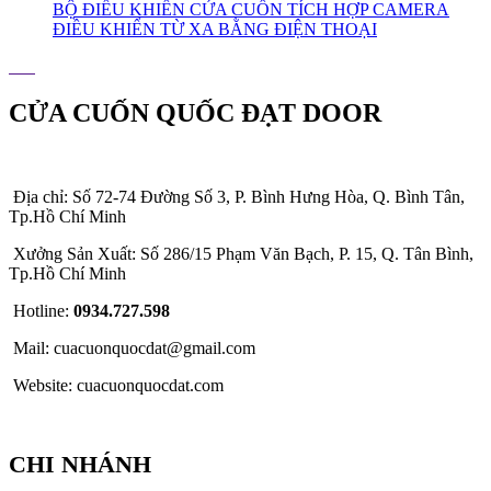
BỘ ĐIỀU KHIỂN CỬA CUỐN TÍCH HỢP CAMERA
ĐIỀU KHIỂN TỪ XA BẰNG ĐIỆN THOẠI
CỬA CUỐN QUỐC ĐẠT DOOR
Địa chỉ: Số 72-74 Đường Số 3, P. Bình Hưng Hòa, Q. Bình Tân,
Tp.Hồ Chí Minh
Xưởng Sản Xuất: Số 286/15 Phạm Văn Bạch, P. 15, Q. Tân Bình,
Tp.Hồ Chí Minh
Hotline:
0934.727.598
Mail: cuacuonquocdat@gmail.com
Website: cuacuonquocdat.com
CHI NHÁNH