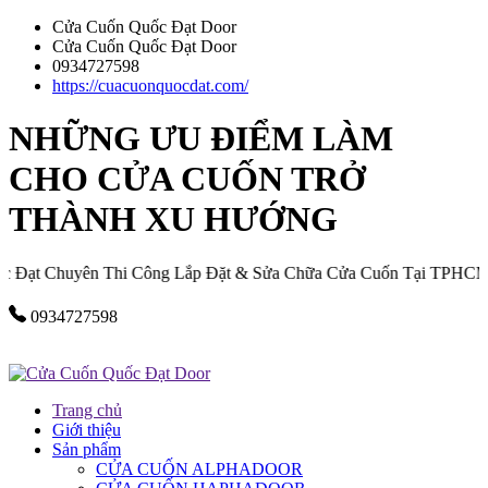
Cửa Cuốn Quốc Đạt Door
Cửa Cuốn Quốc Đạt Door
0934727598
https://cuacuonquocdat.com/
NHỮNG ƯU ĐIỂM LÀM
CHO CỬA CUỐN TRỞ
THÀNH XU HƯỚNG
ạt Chuyên Thi Công Lắp Đặt & Sửa Chữa Cửa Cuốn Tại TPHCM Và
0934727598
Trang chủ
Giới thiệu
Sản phẩm
CỬA CUỐN ALPHADOOR