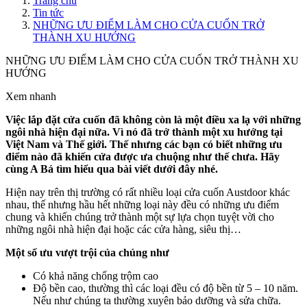
Trang chủ
Tin tức
NHỮNG ƯU ĐIỂM LÀM CHO CỬA CUỐN TRỞ
THÀNH XU HƯỚNG
NHỮNG ƯU ĐIỂM LÀM CHO CỬA CUỐN TRỞ THÀNH XU
HƯỚNG
Xem nhanh
Việc lắp đặt cửa cuốn đã không còn là một điều xa lạ với những
ngôi nhà hiện đại nữa. Vì nó đã trở thành một xu hướng tại
Việt Nam và Thế giới. Thế nhưng các bạn có biết những ưu
điểm nào đã khiến cửa được ưa chuộng như thế chưa. Hãy
cùng A Bá tìm hiểu qua bài viết dưới đây nhé.
Hiện nay trên thị trường có rất nhiều loại cửa cuốn Austdoor khác
nhau, thế nhưng hầu hết những loại này đều có những ưu điểm
chung và khiến chúng trở thành một sự lựa chọn tuyệt vời cho
những ngôi nhà hiện đại hoặc các cửa hàng, siêu thị…
Một số ưu vượt trội của chúng như
Có khả năng chống trộm cao
Độ bền cao, thường thì các loại đều có độ bền từ 5 – 10 năm.
Nếu như chúng ta thường xuyên bảo dưỡng và sửa chữa.