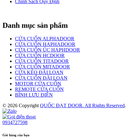
Chính Sách Quy Định
Danh mục sản phẩm
CỬA CUỐN ALPHADOOR
CỬA CUỐN HAPHADOOR
CỬA CUỐN ÚC HAPHDOOR
CỬA CUỐN HCDOOR
CỬA CUỐN TITADOOR
CỬA CUỐN MITADOOR
CỬA KÉO ĐÀI LOAN
CỬA CUỐN ĐÀI LOAN
MOTOR CỬA CUỐN
REMOTE CỬA CUỐN
BÌNH LƯU ĐIỆN
© 2026 Copyright
QUỐC ĐẠT DOOR. All Rights Reserved
.
0934727598
Giỏ hàng của bạn