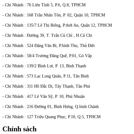
- Chi Nhánh : 76 Liên Tỉnh 5, P.6, Q.8, TPHCM
- Chi Nhánh : 168 Trần Nhân Tôn, P. 02, Quận 10, TPHCM
- Chi Nhánh : 135/7 Lê Thị Riêng, P.thới An, Quận 12, TPHCM
- Chi Nhánh : Đường 39, T. Trấn Củ Chỉ , H.Củ Chi
- Chi Nhánh : 524 Đặng Văn Bi, P.bình Thọ, Thủ Đức
- Chi Nhánh : 58/4 Trương Đăng Quế, P.01, Gò Vấp
- Chi Nhánh : 139/2 Bình Lợi, P. 13, Bình Thạnh
- Chi Nhánh : 573 Lạc Long Quân, P 11, Tân Bình
- Chi Nhánh : 311 Hồ Đắc Di, Tây Thạnh, Tân Phú
- Chi Nhánh : 417 Lê Văn Sỹ, P. 10, Phú Nhuận
- Chi Nhánh : 216 Đường 01, Bình Hưng, Q.bình Chánh
- Chi Nhánh : 127 Triệu Quang Phục, P.10, Q.5, TPHCM
Chính sách