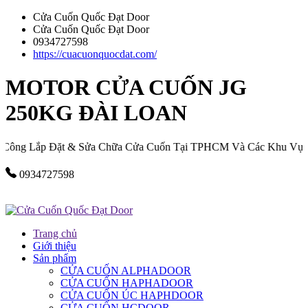
Cửa Cuốn Quốc Đạt Door
Cửa Cuốn Quốc Đạt Door
0934727598
https://cuacuonquocdat.com/
MOTOR CỬA CUỐN JG
250KG ĐÀI LOAN
ng Lắp Đặt & Sửa Chữa Cửa Cuốn Tại TPHCM Và Các Khu Vực Lân 
0934727598
Trang chủ
Giới thiệu
Sản phẩm
CỬA CUỐN ALPHADOOR
CỬA CUỐN HAPHADOOR
CỬA CUỐN ÚC HAPHDOOR
CỬA CUỐN HCDOOR