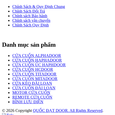
Chính Sách & Quy Định Chung
Chính Sách Đổi Trả
Chính sách Bảo hành
Chính sách vận chuyển
Chính Sách Quy Định
Danh mục sản phẩm
CỬA CUỐN ALPHADOOR
CỬA CUỐN HAPHADOOR
CỬA CUỐN ÚC HAPHDOOR
CỬA CUỐN HCDOOR
CỬA CUỐN TITADOOR
CỬA CUỐN MITADOOR
CỬA KÉO ĐÀI LOAN
CỬA CUỐN ĐÀI LOAN
MOTOR CỬA CUỐN
REMOTE CỬA CUỐN
BÌNH LƯU ĐIỆN
© 2026 Copyright
QUỐC ĐẠT DOOR. All Rights Reserved
.