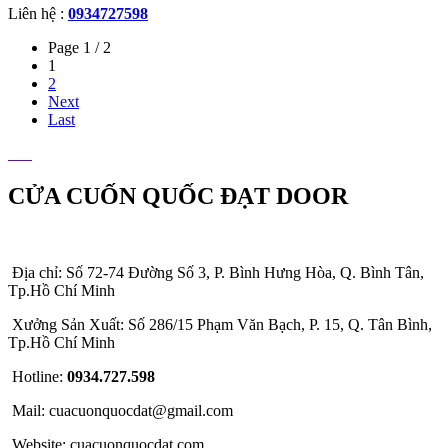
Liên hệ :
0934727598
Page 1 / 2
1
2
Next
Last
CỬA CUỐN QUỐC ĐẠT DOOR
Địa chỉ: Số 72-74 Đường Số 3, P. Bình Hưng Hòa, Q. Bình Tân,
Tp.Hồ Chí Minh
Xưởng Sản Xuất: Số 286/15 Phạm Văn Bạch, P. 15, Q. Tân Bình,
Tp.Hồ Chí Minh
Hotline:
0934.727.598
Mail: cuacuonquocdat@gmail.com
Website: cuacuonquocdat.com