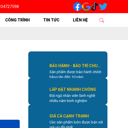
34727598
CHỮA CỬA CUỐN TẠI TPHCM VÀ CÁC KHU VỰC LÂN CẬN LIÊN HỆ NG
CÔNG TRÌNH
TIN TỨC
LIÊN HỆ
BẢO HÀNH - BẢO TRÌ CHU
Sản phẩm được bảo hành chính
ĐÁO
hãng lên đến 10 năm
LẮP ĐẶT NHANH CHÓNG
Đội ngũ nhân viên lành nghề
nhiều năm kinh nghiệm
GIÁ CẢ CẠNH TRANH
Các sản phẩm luôn được bán với
giá ưu đã nhất