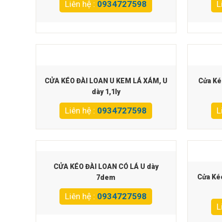
Liên hệ :
0934727598
L
CỬA KÉO ĐÀI LOAN U KEM LÁ XÁM, U
Cửa Ké
dày 1,1ly
Liên hệ :
0934727598
L
CỬA KÉO ĐÀI LOAN CÓ LÁ U dày
Cửa Ké
7dem
Liên hệ :
0934727598
L