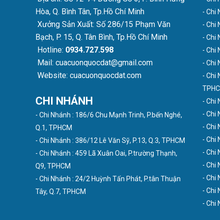
Hòa, Q. Bình Tân, Tp.Hồ Chí Minh
- Chi
Xưởng Sản Xuất: Số 286/15 Phạm Văn
- Chi
Bạch, P. 15, Q. Tân Bình, Tp.Hồ Chí Minh
- Chi
Hotline:
0934.727.598
- Chi
Mail: cuacuonquocdat@gmail.com
- Chi
Website: cuacuonquocdat.com
- Chi
TPH
CHI NHÁNH
- Chi
- Chi
- Chi Nhánh : 186/6 Chu Mạnh Trinh, P.bến Nghé,
- Chi
Q.1, TPHCM
- Chi
- Chi Nhánh : 386/12 Lê Văn Sỹ, P.13, Q.3, TPHCM
- Chi
- Chi Nhánh : 459 Lã Xuân Oai, P.trường Thạnh,
- Chi
Q9, TPHCM
- Chi
- Chi Nhánh : 24/2 Huỳnh Tấn Phát, P.tân Thuận
- Chi
Tây, Q.7, TPHCM
- Chi