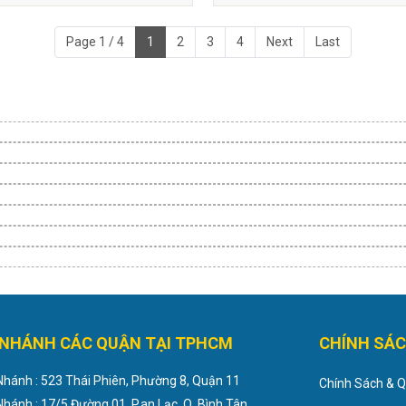
Page 1 / 4
1
2
3
4
Next
Last
 NHÁNH CÁC QUẬN TẠI TPHCM
CHÍNH SÁ
 Nhánh : 523 Thái Phiên, Phường 8, Quận 11
Chính Sách & 
 Nhánh : 17/5 Đường 01, P.an Lạc, Q. Bình Tân