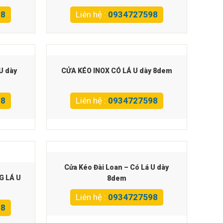
98
Liên hệ :
0934727598
U dày
CỬA KÉO INOX CÓ LÁ U dày 8dem
98
Liên hệ :
0934727598
Cửa Kéo Đài Loan – Có Lá U dày
G LÁ U
8dem
Liên hệ :
0934727598
98