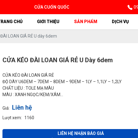
09
CỬA CUỐN QUỐC ĐẠT CHUYÊN THI CÔNG LẮP ĐẶT & SỬA 
TRANG CHỦ
GIỚI THIỆU
SẢN PHẨM
DỊCH VỤ
ĐÀI LOAN GIÁ RẺ U dày 6dem
CỬA KÉO ĐÀI LOAN GIÁ RẺ U Dày 6dem
CỬA KÉO ĐÀI LOAN GIÁ RẺ
ĐỘ DÀY U6DEM – 7DEM – 8DEM – 9DEM – 1LY – 1,1LY – 1,2LY
CHẤT LIỆU : TOLE MẠ MÀU
MÀU : XANH NGỌC/KEM/XÁM…
Liên hệ
Giá:
Lượt xem:
1160
LIÊN HỆ NHẬN BÁO GIÁ