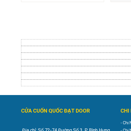
CỬA CUỐN QUỐC ĐẠT DOOR
CHI
- Chi
Địa chỉ: Số 72-74 Đường Số 3, P. Bình Hưng
- Chi