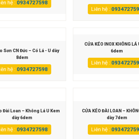
iên hệ :
0934727598
Liên hệ :
09347275
CỬA KÉO INOX KHÔNG LÁ 
o Sơn CN Đức – Có Lá - U dày
6dem
8dem
Liên hệ :
09347275
iên hệ :
0934727598
o Đài Loan – Không Lá U Kem
CỬA KÉO ĐÀI LOAN – KHÔN
dày 6dem
dày 7dem
iên hệ :
0934727598
Liên hệ :
09347275