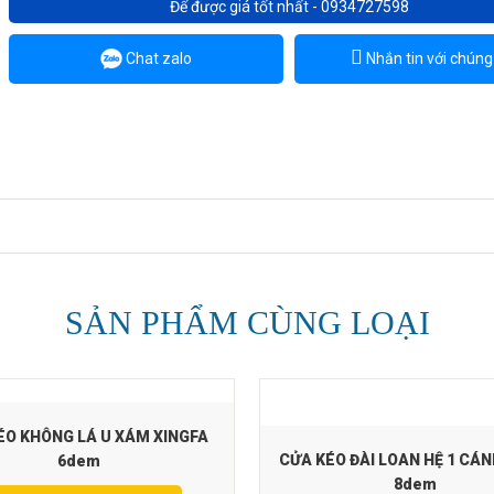
Để được giá tốt nhất - 0934727598
Chat zalo
Nhắn tin với chúng 
SẢN PHẨM CÙNG LOẠI
ÉO KHÔNG LÁ U XÁM XINGFA
CỬA KÉO ĐÀI LOAN HỆ 1 CÁNH
6dem
8dem