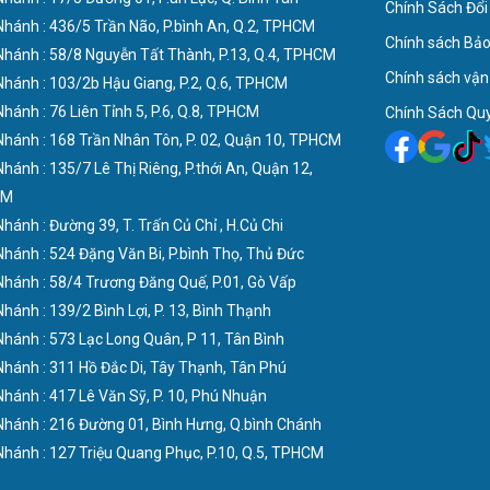
Chính Sách Đổi
 Nhánh : 436/5 Trần Não, P.bình An, Q.2, TPHCM
Chính sách Bả
 Nhánh : 58/8 Nguyễn Tất Thành, P.13, Q.4, TPHCM
Chính sách vận
 Nhánh : 103/2b Hậu Giang, P.2, Q.6, TPHCM
 Nhánh : 76 Liên Tỉnh 5, P.6, Q.8, TPHCM
Chính Sách Quy
 Nhánh : 168 Trần Nhân Tôn, P. 02, Quận 10, TPHCM
 Nhánh : 135/7 Lê Thị Riêng, P.thới An, Quận 12,
CM
 Nhánh : Đường 39, T. Trấn Củ Chỉ , H.Củ Chi
 Nhánh : 524 Đặng Văn Bi, P.bình Thọ, Thủ Đức
 Nhánh : 58/4 Trương Đăng Quế, P.01, Gò Vấp
 Nhánh : 139/2 Bình Lợi, P. 13, Bình Thạnh
 Nhánh : 573 Lạc Long Quân, P 11, Tân Bình
 Nhánh : 311 Hồ Đắc Di, Tây Thạnh, Tân Phú
 Nhánh : 417 Lê Văn Sỹ, P. 10, Phú Nhuận
 Nhánh : 216 Đường 01, Bình Hưng, Q.bình Chánh
 Nhánh : 127 Triệu Quang Phục, P.10, Q.5, TPHCM