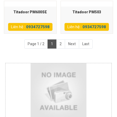
Titadoor PM600SE
Titadoor PM503
Liên hệ :
0934727598
Liên hệ :
0934727598
Page 1 / 2
1
2
Next
Last