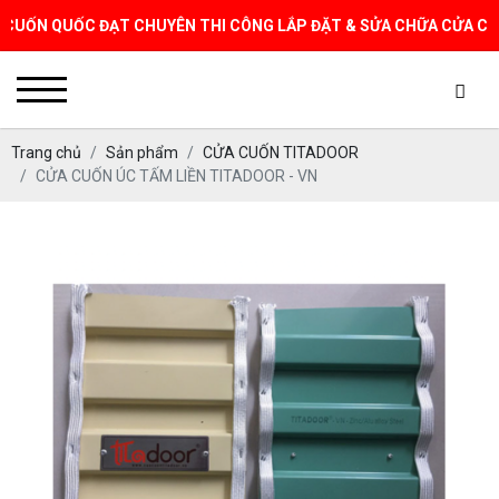
 QUỐC ĐẠT CHUYÊN THI CÔNG LẮP ĐẶT & SỬA CHỮA CỬA CUỐN TẠI 
Trang chủ
Sản phẩm
CỬA CUỐN TITADOOR
CỬA CUỐN ÚC TẤM LIỀN TITADOOR - VN