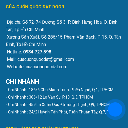
CỬA CUỐN QUỐC ĐẠT DOOR
Địa chỉ: Số 72-74 Đường Số 3, P. Bình Hưng Hòa, Q. Bình
Tân, Tp.Hồ Chí Minh
Xưởng Sản Xuất: Số 286/15 Phạm Văn Bạch, P. 15, Q. Tân
Bình, Tp.Hồ Chí Minh
Hotline:
0934.727.598
Mail: cuacuonquocdat@gmail.com
Website: cuacuonquocdat.com
CHI NHÁNH
- Chi Nhánh : 186/6 Chu Mạnh Trinh, P.bến Nghé, Q.1, TPHCM
- Chi Nhánh : 386/12 Lê Văn Sỹ, P.13, Q.3, TPHCM
- Chi Nhánh : 459 Lã Xuân Oai, P.trường Thạnh, Q9, TPHCM
- Chi Nhánh : 24/2 Huỳnh Tấn Phát, P.tân Thuận Tây, Q.7, TPHCM