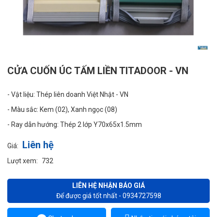
CỬA CUỐN ÚC TẤM LIỀN TITADOOR - VN
- Vật liệu: Thép liên doanh Việt Nhật - VN
- Màu sắc: Kem (02), Xanh ngọc (08)
- Ray dẫn hướng: Thép 2 lớp Y70x65x1.5mm
Liên hệ
Giá:
Lượt xem:
732
LIÊN HỆ NHẬN BÁO GIÁ
Để được giá tốt nhất - 0934727598