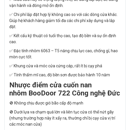
vận hành và đóng mở ổn định.
✅ Chi phí lắp đặt hợp lý không cao so với các dòng cửa khác.
Giúp hệ khách hàng giảm tối đa các chi phí xây dựng và lắp
đặt.
✅ Kết cấu kỹ thuật có tuổi thọ cao, tạo độ bền và sự ổn định
cao.
✅ Đặc tính nhôm 6063 – T5 năng chịu lực cao, chống gỉ, hao
mòn cực tốt.
✅ Khung cửa và móc cửa cứng cáp, rất ít bị cạy phá
✅ Tính thẩm mĩ cao, độ bền sơn được bảo hành 10 năm
Nhược điểm cửa cuốn nan
nhôm
BooDoor 722 Công nghệ Đức
🚫 Không chịu được gió bão cấp độ mạnh
🚫 Dưới lựa va chạm quá lớn và liên tục cửa có thể nứt gãy
(nhưng trường hợp này ít xẩy ra, thường chỉ bị cạy cửa vị trí
các móc nan cửa)