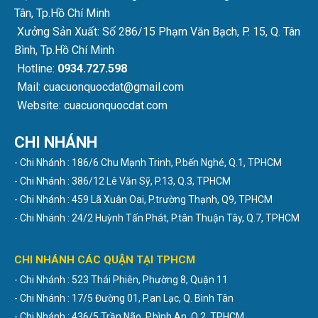
Tân, Tp.Hồ Chí Minh
Xưởng Sản Xuất: Số 286/15 Phạm Văn Bạch, P. 15, Q. Tân
Bình, Tp.Hồ Chí Minh
Hotline:
0934.727.598
Mail: cuacuonquocdat@gmail.com
Website: cuacuonquocdat.com
CHI NHÁNH
- Chi Nhánh : 186/6 Chu Mạnh Trinh, P.bến Nghé, Q.1, TPHCM
- Chi Nhánh : 386/12 Lê Văn Sỹ, P.13, Q.3, TPHCM
- Chi Nhánh : 459 Lã Xuân Oai, P.trường Thạnh, Q9, TPHCM
- Chi Nhánh : 24/2 Huỳnh Tấn Phát, P.tân Thuận Tây, Q.7, TPHCM
CHI NHÁNH CÁC QUẬN TẠI TPHCM
- Chi Nhánh : 523 Thái Phiên, Phường 8, Quận 11
- Chi Nhánh : 17/5 Đường 01, P.an Lạc, Q. Bình Tân
- Chi Nhánh : 436/5 Trần Não, P.bình An, Q.2, TPHCM