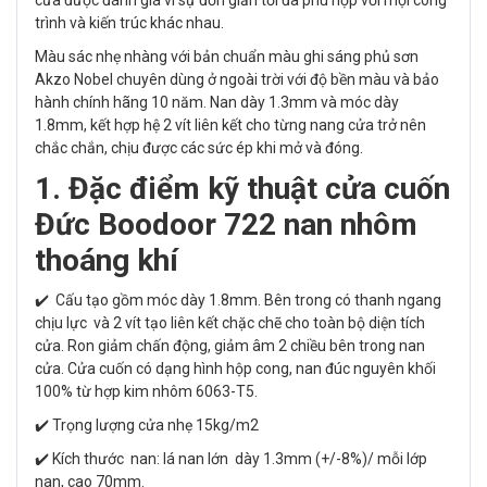
cửa được đánh giá vì sự đơn giản tối đa phù hợp với mọi công
trình và kiến trúc khác nhau.
Màu sác nhẹ nhàng với bản chuẩn màu ghi sáng phủ sơn
Akzo Nobel chuyên dùng ở ngoài trời với độ bền màu và bảo
hành chính hãng 10 năm. Nan dày 1.3mm và móc dày
1.8mm, kết hợp hệ 2 vít liên kết cho từng nang cửa trở nên
chắc chắn, chịu được các sức ép khi mở và đóng.
1. Đặc điểm kỹ thuật cửa cuốn
Đức Boodoor 722 nan nhôm
thoáng khí
✔️ Cấu tạo gồm móc dày 1.8mm. Bên trong có thanh ngang
chịu lực và 2 vít tạo liên kết chặc chẽ cho toàn bộ diện tích
cửa. Ron giảm chấn động, giảm âm 2 chiều bên trong nan
cửa. Cửa cuốn có dạng hình hộp cong, nan đúc nguyên khối
100% từ hợp kim nhôm 6063-T5.
✔️ Trọng lượng cửa nhẹ 15kg/m2
✔️ Kích thước nan: lá nan lớn dày 1.3mm (+/-8%)/ mỗi lớp
nan, cao 70mm.