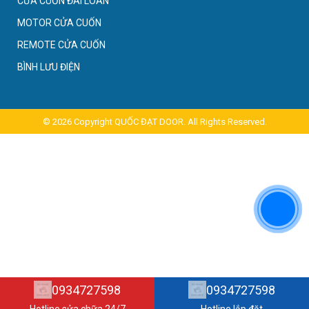
CỬA CUỐN ĐÀI LOAN
MOTOR CỬA CUỐN
REMOTE CỬA CUỐN
BÌNH LƯU ĐIỆN
© 2026 Copyright
QUỐC ĐẠT DOOR. All Rights Reserved
.
0934727598
0934727598
Hotline sửa chữa 24/7
Hotline lắp đặt