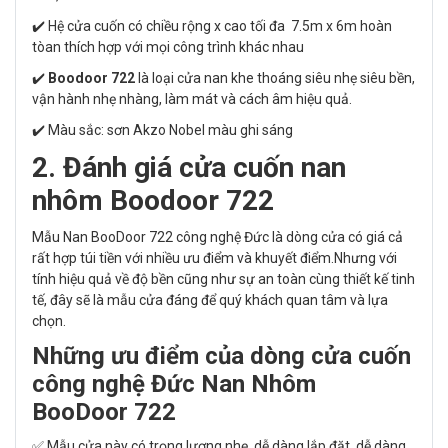
✔️ Hệ cửa cuốn có chiều rộng x cao tối đa 7.5m x 6m hoàn
tòan thích hợp với mọi công trình khác nhau
✔️
Boodoor 722
là loại cửa nan khe thoáng siêu nhẹ siêu bền,
vận hành nhẹ nhàng, làm mát và cách âm hiệu quả.
✔️ Màu sắc: sơn Akzo Nobel màu ghi sáng
2. Đánh giá cửa cuốn nan
nhôm
Boodoor 722
Mẫu Nan BooDoor 722 công nghệ Đức
là dòng cửa có giá cả
rất hợp túi tiền với nhiều ưu điểm và khuyết điểm.Nhưng với
tính hiệu quả về độ bền cũng như sự an toàn cùng thiết kế tinh
tế, đây sẽ là mẫu cửa đáng để quý khách quan tâm và lựa
chọn.
Những ưu điểm của dòng cửa cuốn
công nghệ Đức Nan Nhôm
BooDoor 722
✅ Mẫu cửa này có trọng lượng nhẹ, dễ dàng lắp đặt, dễ dàng