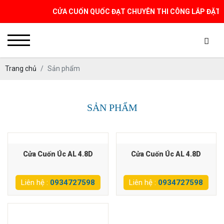
CỬA CUỐN QUỐC ĐẠT CHUYÊN THI CÔNG LẮP ĐẶT & SỬ
Trang chủ
Sản phẩm
SẢN PHẨM
Cửa Cuốn Úc AL 4.8D
Cửa Cuốn Úc AL 4.8D
Liên hệ :
0934727598
Liên hệ :
0934727598