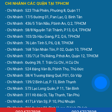
CHI NHÁNH CÁC QUẬN TẠI TPHCM
- Chi Nhánh : 523 Thái Phiên, Phường 8, Quận 11
- Chi Nhánh : 17/5 Đường 01, P.an Lạc, Q. Bình Tân
- Chi Nhánh : 436/5 Trần Não, P.bình An, Q.2, TPHCM
- Chi Nhánh : 58/8 Nguyễn Tất Thành, P.13, Q.4, TPHCM
- Chi Nhánh : 103/2b Hậu Giang, P.2, Q.6, TPHCM
- Chi Nhánh : 76 Liên Tỉnh 5, P.6, Q.8, TPHCM
- Chi Nhánh : 168 Trần Nhân Tôn, P. 02, Quận 10, TPHCM
- Chi Nhánh : 135/7 Lê Thị Riêng, P.thới An, Quận 12, TPHCM
- Chi Nhánh : Đường 39, T. Trấn Củ Chỉ , H.Củ Chi
- Chi Nhánh : 524 Đặng Văn Bi, P.bình Thọ, Thủ Đức
- Chi Nhánh : 58/4 Trương Đăng Quế, P.01, Gò Vấp
- Chi Nhánh : 139/2 Bình Lợi, P. 13, Bình Thạnh
- Chi Nhánh : 573 Lạc Long Quân, P 11, Tân Bình
- Chi Nhánh : 311 Hồ Đắc Di, Tây Thạnh, Tân Phú
- Chi Nhánh : 417 Lê Văn Sỹ, P. 10, Phú Nhuận
- Chi Nhánh : 216 Đường 01, Bình Hưng, Q.bình Chánh