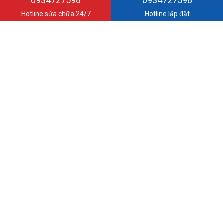
0934727598
0934727598
- Chi Nhánh : 127 Triệu Quang Phục, P.10, Q.5, TPHCM
Hotline sửa chữa 24/7
Hotline lắp đặt
CHÍNH SÁCH
Chính Sách & Quy Định Chung
Chính Sách Đổi Trả
Chính sách Bảo hành
Chính sách vận chuyển
Chính Sách Quy Định
DANH MỤC SẢN PHẨM
CỬA CUỐN ALPHADOOR
CỬA CUỐN HAPHADOOR
CỬA CUỐN ÚC HAPHDOOR
CỬA CUỐN HCDOOR