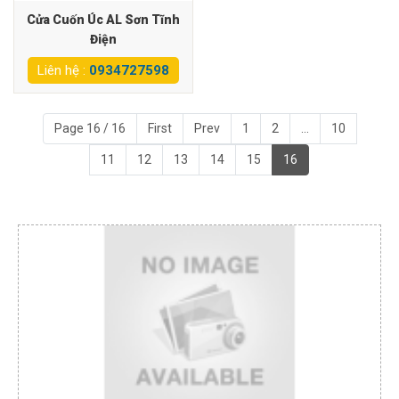
Cửa Cuốn Úc AL Sơn Tĩnh
Điện
Liên hệ :
0934727598
Page 16 / 16
First
Prev
1
2
...
10
11
12
13
14
15
16