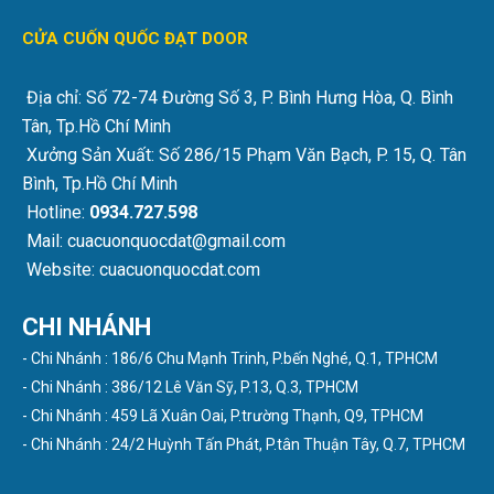
CỬA CUỐN QUỐC ĐẠT DOOR
Địa chỉ: Số 72-74 Đường Số 3, P. Bình Hưng Hòa, Q. Bình
Tân, Tp.Hồ Chí Minh
Xưởng Sản Xuất: Số 286/15 Phạm Văn Bạch, P. 15, Q. Tân
Bình, Tp.Hồ Chí Minh
Hotline:
0934.727.598
Mail: cuacuonquocdat@gmail.com
Website: cuacuonquocdat.com
CHI NHÁNH
- Chi Nhánh : 186/6 Chu Mạnh Trinh, P.bến Nghé, Q.1, TPHCM
- Chi Nhánh : 386/12 Lê Văn Sỹ, P.13, Q.3, TPHCM
- Chi Nhánh : 459 Lã Xuân Oai, P.trường Thạnh, Q9, TPHCM
- Chi Nhánh : 24/2 Huỳnh Tấn Phát, P.tân Thuận Tây, Q.7, TPHCM